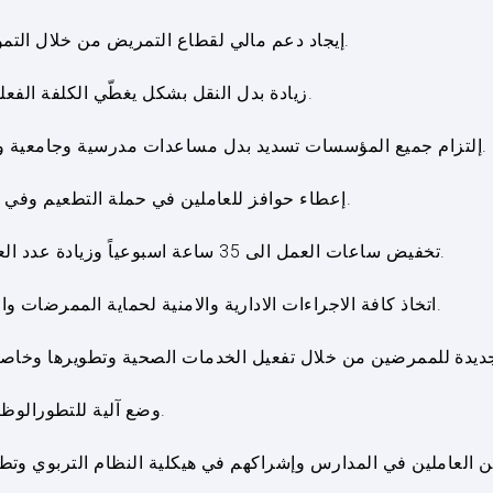
3. إيجاد دعم مالي لقطاع التمريض من خلال التمويل الذي حصل عليه لبنان من صندوق النقد الدولي.
4. زيادة بدل النقل بشكل يغطّي الكلفة الفعلية واعتبار البدل موازياً لثمن صفيحة بنزين أسبوعياً.
5. إلتزام جميع المؤسسات تسديد بدل مساعدات مدرسية وجامعية وتأمين دعم نفسي ومعنوي للممرضات والممرضين.
6. إعطاء حوافز للعاملين في حملة التطعيم وفي أقسام كورونا والطوارئ والعناية والأقسام المغلقة.
7. تخفيض ساعات العمل الى 35 ساعة اسبوعياً وزيادة عدد العاملين بالنسبة لعدد المرضى وفق المعايير العالمية.
8. اتخاذ كافة الاجراءات الادارية والامنية لحماية الممرضات والممرضين من العنف الذي يتعرّضون له أثناء عملهم.
10. وضع آلية للتطورالوظيفي للممرضات والممرضين وتقديرهم في عملهم.