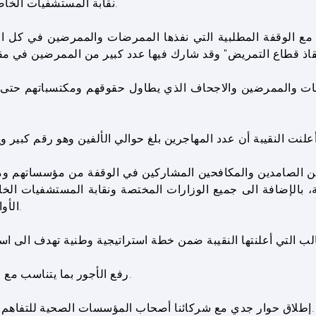
نقابة المستشفيات الخاصة على عقد عمل جماعي يوّحد ويحسن شروط العمل.
ن مع الوقفة المطلبية التي نفذها الممرضات والممرضين في كل 
ضات والممرضين والاجحاف الذي يطاول حقوقهم ومكتسباتهم حتى 
رضين الصامدين والمكافحين المشاركين في الوقفة من مؤسساتهم 
 بالإضافة الى جميع الوزارات المختصة ونقابة المستشفيات الخا
الأوان وخاصة أنه يشكل العصب الأساسي للقطاع الصحي.
1. رفع الأجور بما يتناسب مع التضخم الحاصل ودفع قسم منها بالدولار الاميريكي.
2. إطلاق حوار جدي مع شركائنا أصحاب المؤسسات الصحية للتفاهم على عقد عمل جماعي يوحّد ويحسّن شروط العمل.