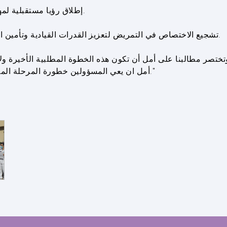
12. إطلاق رؤيا مستقبلية لمهنة التمريض تحاكي تطلّعات واحتياجات المستقبل.
13. تشجيع الاختصاص في التمريض لتعزيز القدرات القيادية وتأمين الظروف المؤاتية من الناحيتين اللوجستية والمالية.
نا وتختصر مطالبنا على أمل أن تكون هذه الخطوة المطلبية الأخيرة و
أمل ان يعي المسؤولين خطورة المرحلة المقبلة وان نجد دائماً من يعتني بنا وبصحتنا وصحة احبابنا."