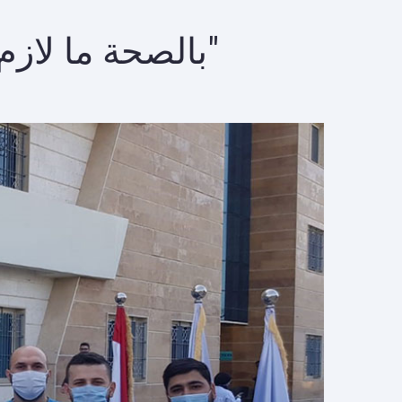
"بالصحة ما لازم يصح إلا الصحيح: معاً لإنقاذ قطاع التمريض"