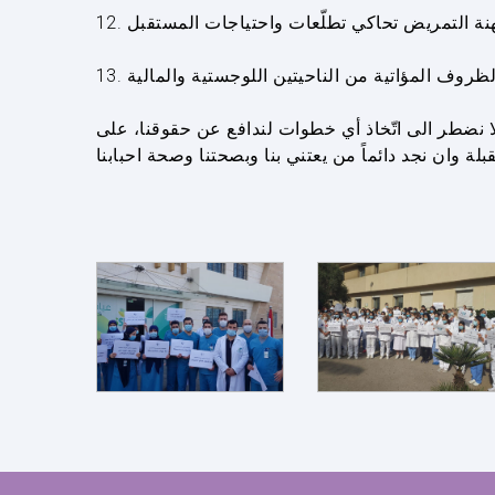
لا نضطر الى اتّخاذ أي خطوات لندافع عن حقوقنا، على