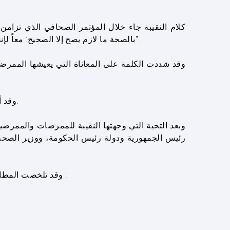
كلام النقيبة جاء خلال المؤتمر الصحافي الذي تزام
"بالصحة ما لازم يصح إلا الصحيح: معاً لإنقاذ قطاع التمريض" وقد شارك فيها عدد كبير من الممرضين في مقر النقابة إلى جانب النقباء السابقين وأعضاء المجلس.
وقد شددت الكلمة على المعاناة التي يعيشها الممر
وقد أعلنت النقيبة أن عدد المهاجرين بلغ حوالي الألفين وهو رقم كبير ويجعل مصير العناية التمريضية قاتم ومستقبلها مجهول.
وبعد التحية التي وجهتها النقيبة للممرضات والمم
رئيس الجمهورية ودولة رئيس الحكومة، ووزير الصحة،
وقد تلخصت المطالب التي أعلنتها النقيبة ضمن خطة استراتيجية وطنية تهدف الى استبقاء الممرضات والممرضين في لبنان بالأمور التالية :