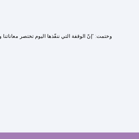
وختمت: "إنّ الوقفة التي ننفّذها اليوم تختصر معانات